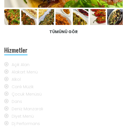
TÜMÜNÜ GÖR
Hizmetler
Açık Alan
Alakart Menü
Alkol
Canlı Müzik
Çocuk Menüsü
Dans
Deniz Manzaralı
Diyet Menü
Dj Performans