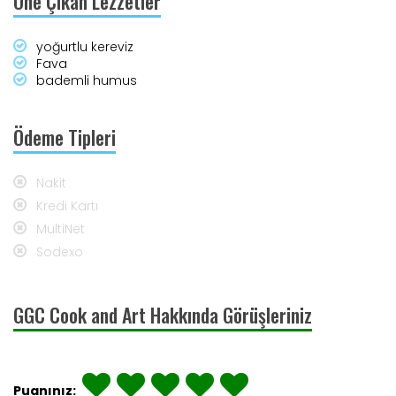
Öne Çıkan Lezzetler
yoğurtlu kereviz
Fava
bademli humus
Ödeme Tipleri
Nakit
Kredi Kartı
MultiNet
Sodexo
GGC Cook and Art Hakkında Görüşleriniz
Puanınız: