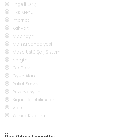
Engelli Girişi
Fiks Menü
İnternet
Kahvaltı
Maç Yayını
Mama Sandalyesi
Masa Üstü Şarj Sistemi
Nargile
OtoPark
Oyun Alanı
Paket Servisi
Rezervasyon
Sigara İçilebilir Alan
Vale
Yemek Kuponu