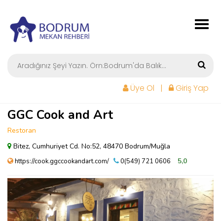
Togg
navig
Üye Ol
|
Giriş Yap
GGC Cook and Art
Restoran
Bitez, Cumhuriyet Cd. No:52, 48470 Bodrum/Muğla
5,0
https://cook.ggccookandart.com/
0(549) 721 0606