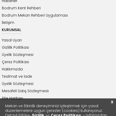
Haberler
Bodrum Kent Rehberi
Bodrum Mekan Rehberi Uygulaması
İletişim
KURUMSAL
Yasal Uyarı
Gizlilik Politikası
Üyelik Sözleşmesi
Çerez Politikası
Hakkımızda
Teslimat ve İade
Üyelik Sözleşmesi
Mesafeli Satış Sözleşmesiı
Site Haritası
X
Mekan ve Etkinlik deneyiminizi iyileştirmek için yasal
düzenlemelere uygun çerezler (cookies) kullanıyoruz.
Bir
Benim Adım İzmir
Markasıdır.
Detaylı bilgiye
Gizlilik
ve
Çerez Politikası
sayfamızdan