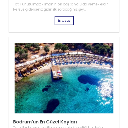
Tatili unutulmaz kılmanın bir başka yolu da yemeklerdir.
Nereye giderseniz gidin ilk soracağınız şey...
İNCELE
Bodrum'un En Güzel Koyları
Tatilciler hazırsa yeşilin ve mavinin birleştiği bu doğa