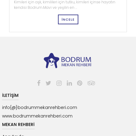
Kimileri için aşk, kimilileri için tutku, kimileri içinse hayatın
kendisi Bodrum.Mavi ve yeşilin en ...
İNCELE
İLETİŞİM
info{@}bodrummekanrehberi.com
www.bodrummekanrehberi.com
MEKAN REHBERİ