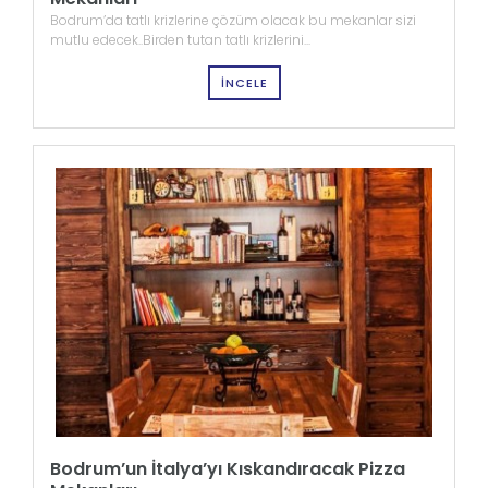
Bodrum’da tatlı krizlerine çözüm olacak bu mekanlar sizi
mutlu edecek..Birden tutan tatlı krizlerini...
İNCELE
Bodrum’un İtalya’yı Kıskandıracak Pizza