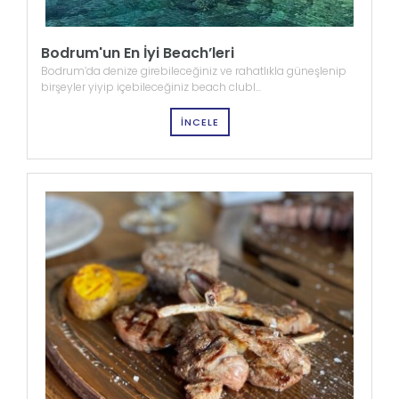
Bodrum'un En İyi Beach’leri
Bodrum’da denize girebileceğiniz ve rahatlıkla güneşlenip
birşeyler yiyip içebileceğiniz beach clubl...
İNCELE