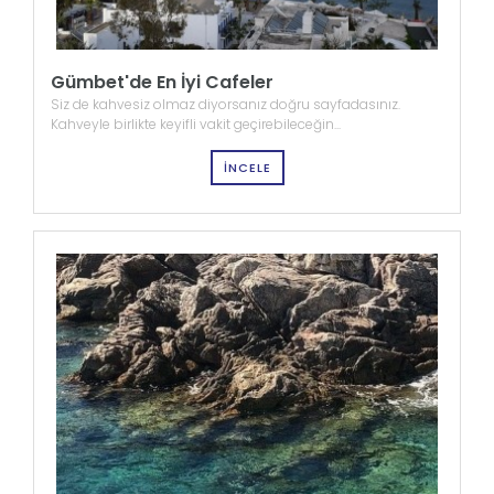
Gümbet'de En İyi Cafeler
Siz de kahvesiz olmaz diyorsanız doğru sayfadasınız.
Kahveyle birlikte keyifli vakit geçirebileceğin...
İNCELE