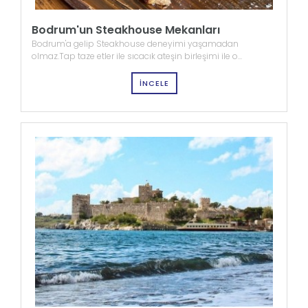
Bodrum'un Steakhouse Mekanları
Bodrum'a gelip Steakhouse deneyimi yaşamadan
olmaz.Tap taze etler ile sıcacık ateşin birleşimi ile o...
İNCELE