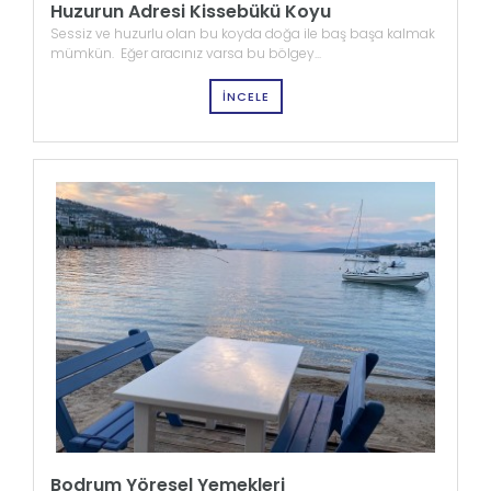
Huzurun Adresi Kissebükü Koyu
Sessiz ve huzurlu olan bu koyda doğa ile baş başa kalmak
mümkün. Eğer aracınız varsa bu bölgey...
İNCELE
Bodrum Yöresel Yemekleri