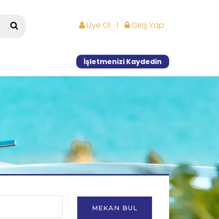
Üye Ol
|
Giriş Yap
İşletmenizi Kaydedin
MEKAN BUL