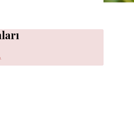
ları
.