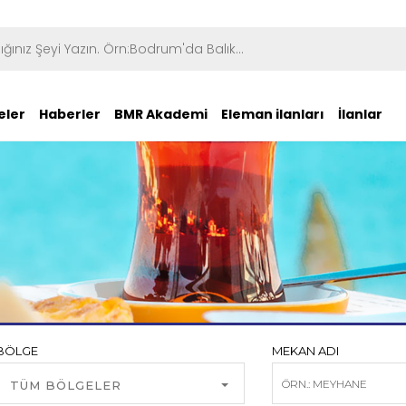
eler
Haberler
BMR Akademi
Eleman ilanları
İlanlar
BÖLGE
MEKAN ADI
TÜM BÖLGELER