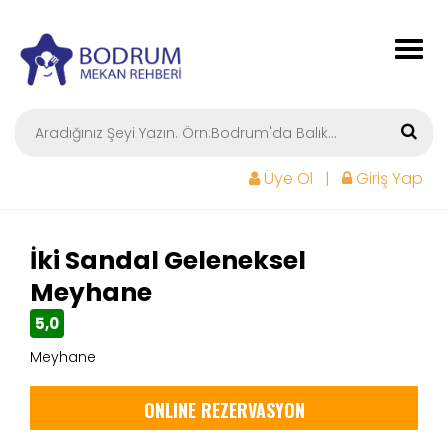
Togg
navig
Üye Ol
|
Giriş Yap
İki Sandal Geleneksel
Meyhane
5,0
Meyhane
ONLINE REZERVASYON